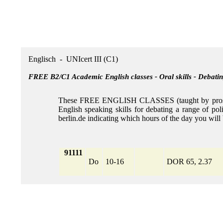
Englisch - UNIcert III (C1)
FREE B2/C1 Academic English classes - Oral skills - Debati
These FREE ENGLISH CLASSES (taught by prospecti
English speaking skills for debating a range of pol
berlin.de indicating which hours of the day you wil
91111
Do
10-16
DOR 65, 2.37