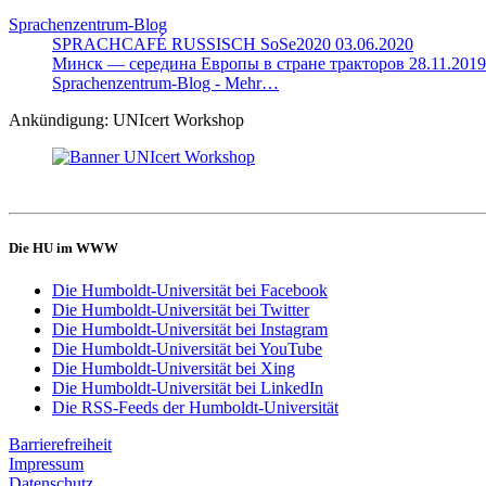
Sprachenzentrum-Blog
SPRACHCAFÉ RUSSISCH SoSe2020
03.06.2020
Минск — середина Европы в стране тракторов
28.11.2019
Sprachenzentrum-Blog -
Mehr…
Ankündigung: UNIcert Workshop
Die HU im WWW
Die Humboldt-Universität bei Facebook
Die Humboldt-Universität bei Twitter
Die Humboldt-Universität bei Instagram
Die Humboldt-Universität bei YouTube
Die Humboldt-Universität bei Xing
Die Humboldt-Universität bei LinkedIn
Die RSS-Feeds der Humboldt-Universität
Barrierefreiheit
Impressum
Datenschutz